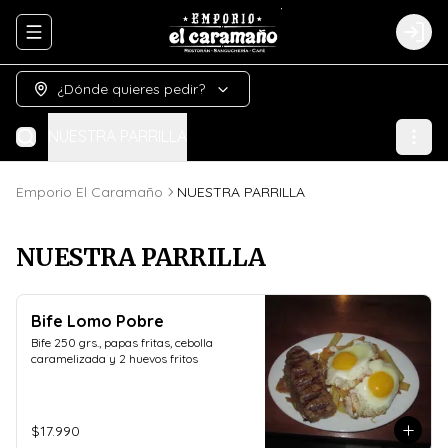
Abrir menu de navegación
Logi
¿Dónde quieres pedir?
NUESTRA PARRILLA
Emporio El Caramaño
NUESTRA PARRILLA
NUESTRA PARRILLA
Bife Lomo Pobre
Bife 250 grs., papas fritas, cebolla 
caramelizada y 2 huevos fritos
$17.990