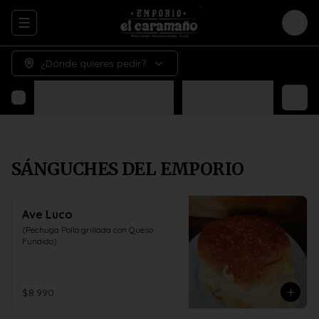
Abrir menu de navegación
Logi
¿Dónde quieres pedir?
SÁNGUCHES DEL EMPORIO
¡ENTRE PERA Y BIGOTE!
N
SÁNGUCHES DEL EMPORIO
Ave Luco
(Pechuga Pollo grillada con Queso 
Fundido)
$8.990