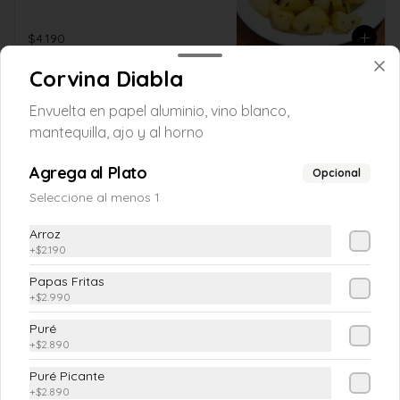
$4.190
Corvina Diabla
Pastelera de choclo
Envuelta en papel aluminio, vino blanco,
Pequeña
mantequilla, ajo y al horno
(Pasta de choclo con albahaca)
Agrega al Plato
Opcional
Seleccione al menos 1
$5.990
Arroz
+
$2.190
VEGETARIANOS
Papas Fritas
+
$2.990
Ensalada Don Vicho
Puré
(Mix Lechuga,Huevo duro, Tomatito 
+
$2.890
cherry, Palta, Queso cabra, Zapallitos 
grillados)
Puré Picante
+
$2.890