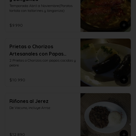
Temporada Abril a Noviembre(Porotos 
tortola con tallarines y longaniza)
$9.990
Prietas o Chorizos
Artesanales con Papas
Cocidas y Pebre
2 Prietas o Chorizos con papas cocidas y 
pebre
$10.990
Riñones al Jerez
De Vacuno, incluye Arroz
$12.890