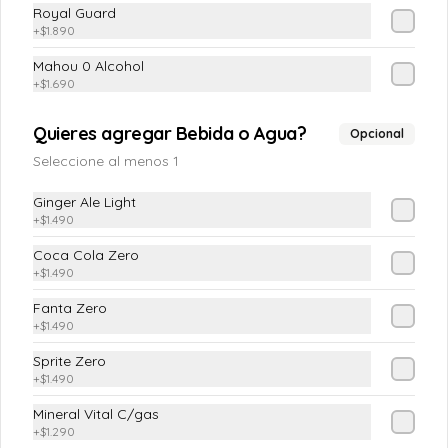
Royal Guard
+
$1.890
Apio-Palta
Apio en juliana y palta
Mahou 0 Alcohol
+
$1.690
Quieres agregar Bebida o Agua?
Opcional
$4.890
Seleccione al menos 1
Ginger Ale Light
Cebollitas en Escabeche
+
$1.490
En vinagre natural
Coca Cola Zero
+
$1.490
Fanta Zero
+
$1.490
$3.990
Sprite Zero
+
$1.490
Chacarera
Mineral Vital C/gas
Tomate con poroto verde y ají verde
+
$1.290