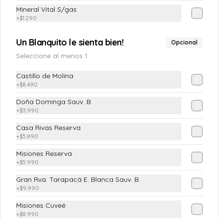
Mineral Vital S/gas
+
$1.290
$4.190
Un Blanquito le sienta bien!
Opcional
Seleccione al menos 1
Chilena
Castillo de Molina
(Tomate, cebolla pluma y cilantro)
+
$8.490
Doña Dominga Sauv. B.
+
$3.990
$4.190
Casa Rivas Reserva
+
$5.890
Ensalada Mixta
Misiones Reserva
+
$5.990
(Lechuga costina o Escarola, Tomate, 
Pimiento Verde, Cebolla Morada)
Gran Rva. Tarapacá E. Blanca Sauv. B.
+
$9.990
Misiones Cuveé
$5.890
+
$8.990