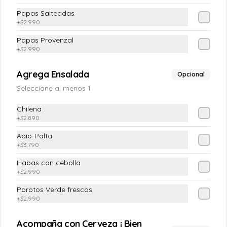
$9.990
Papas Salteadas
+
$2.990
Papas Provenzal
Pastel de Choclo
+
$2.990
Vegetariano
Salteado de verduras( champiñon, 
Agrega Ensalada
Opcional
porotos verde, zanahoria, zapallitos 
italianos, cebolla frita, brócoli, aceitunas, 
Seleccione al menos 1
huevo duro)
$9.990
Chilena
+
$2.890
Pastelera de Choclo con
Apio-Palta
+
$3.790
Albahaca grande
Pasta de choclo con albahaca
Habas con cebolla
+
$2.990
Porotos Verde frescos
$8.990
+
$2.990
Acompaña con Cerveza ¡ Bien