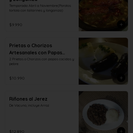
Temporada Abril a Noviembre(Porotos 
tortola con tallarines y longaniza)
$9.990
Prietas o Chorizos
Artesanales con Papas
Cocidas y Pebre
2 Prietas o Chorizos con papas cocidas y 
pebre
$10.990
Riñones al Jerez
De Vacuno, incluye Arroz
$12.890