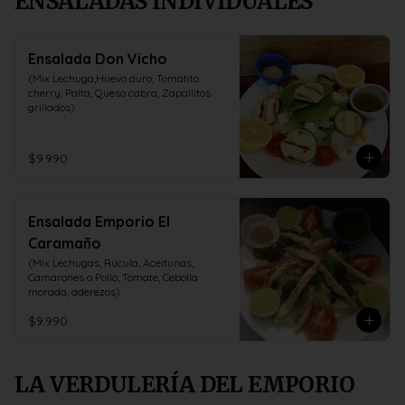
ENSALADAS INDIVIDUALES
Ensalada Don Vicho
(Mix Lechuga,Huevo duro, Tomatito 
cherry, Palta, Queso cabra, Zapallitos 
grillados)
$9.990
Ensalada Emporio El
Caramaño
(Mix Lechugas, Rúcula, Aceitunas, 
Camarones o Pollo, Tomate, Cebolla 
morada, aderezos)
$9.990
LA VERDULERÍA DEL EMPORIO