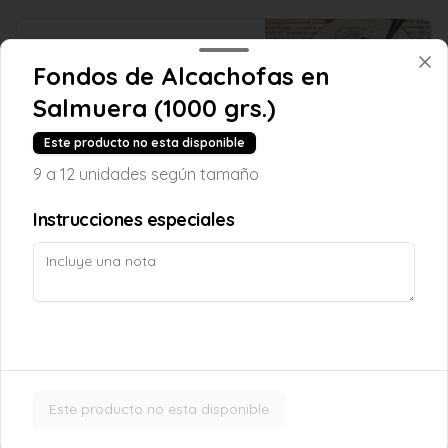
Ensalada Verde
(Lechuga, Rúcula, Porotos Verde y 
Fondos de Alcachofas en
Brócoli)
Salmuera (1000 grs.)
Este producto no esta disponible
$5.290
9 a 12 unidades según tamaño
Instrucciones especiales
Habas Peladas con Cebolla
(Tiernas con cebollitas)
$4.390
Lechuga
Este producto no esta disponible
(Costina o Escarola)