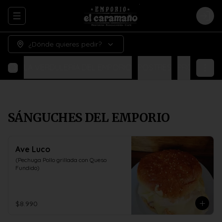
Abrir menu de navegación
Logi
¿Dónde quieres pedir?
UALES
LA VERDULERÍA DEL EMPORIO
POSTRES
PRODUCTOS
SÁNGUCHES DEL EMPORIO
Ave Luco
(Pechuga Pollo grillada con Queso 
Fundido)
$8.990