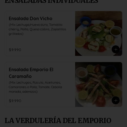
ENSALADAS INDIVIDUALES
Ensalada Don Vicho
(Mix Lechuga,Huevo duro, Tomatito 
cherry, Palta, Queso cabra, Zapallitos 
grillados)
$9.990
Ensalada Emporio El
Caramaño
(Mix Lechugas, Rúcula, Aceitunas, 
Camarones o Pollo, Tomate, Cebolla 
morada, aderezos)
$9.990
LA VERDULERÍA DEL EMPORIO