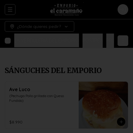
Abrir menu de navegación
Logi
¿Dónde quieres pedir?
UALES
LA VERDULERÍA DEL EMPORIO
POSTRES
PRODUCTOS
SÁNGUCHES DEL EMPORIO
Ave Luco
(Pechuga Pollo grillada con Queso 
Fundido)
$8.990