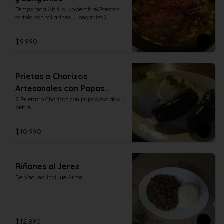
Temporada Abril a Noviembre(Porotos 
tortola con tallarines y longaniza)
$9.990
Prietas o Chorizos
Artesanales con Papas
Cocidas y Pebre
2 Prietas o Chorizos con papas cocidas y 
pebre
$10.990
Riñones al Jerez
De Vacuno, incluye Arroz
$12.890