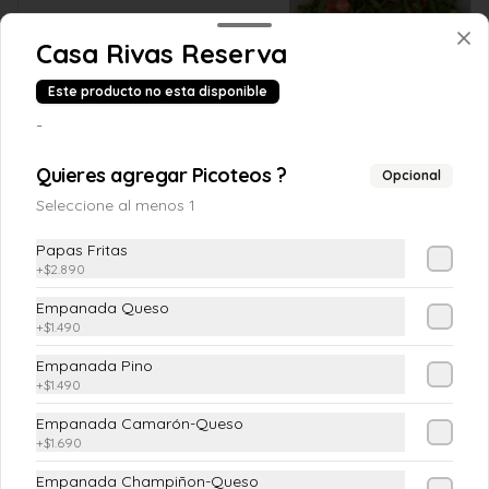
Casa Rivas Reserva
$4.190
Este producto no esta disponible
-
Chilena
(Tomate, cebolla pluma y cilantro)
Quieres agregar Picoteos ?
Opcional
Seleccione al menos 1
Papas Fritas
$4.190
+
$2.890
Empanada Queso
+
$1.490
Ensalada Mixta
Empanada Pino
(Lechuga costina o Escarola, Tomate, 
Pimiento Verde, Cebolla Morada)
+
$1.490
Empanada Camarón-Queso
+
$1.690
$5.890
Empanada Champiñon-Queso