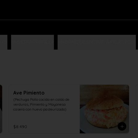
TE!
NUESTRA PARRILLA
¡HABRÁ QUE ENTRAR A PICAR POH!
Ave Pimiento
(Pechuga Pollo cocida en caldo de 
verduras, Pimiento y Mayonesa 
casera con huevo pasteurizado)
$8.490