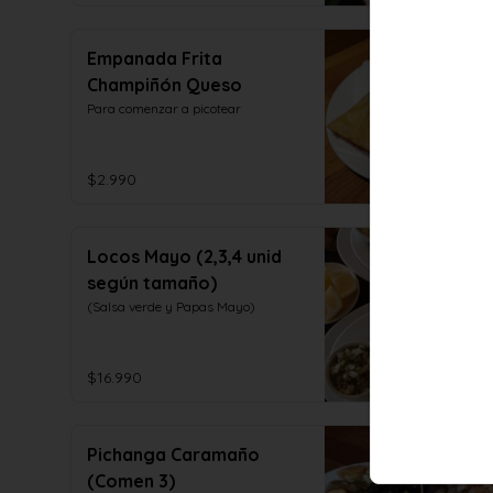
Empanada Frita
Champiñón Queso
Para comenzar a picotear
$2.990
Locos Mayo (2,3,4 unid
según tamaño)
(Salsa verde y Papas Mayo)
$16.990
Pichanga Caramaño
(Comen 3)