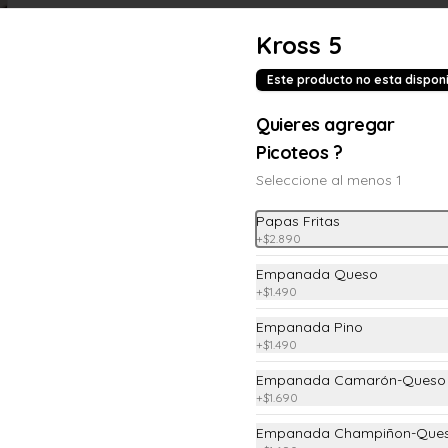
Kross 5
POH!
Este producto no esta dispon
Quieres agregar
Carpacho Salmón
Picoteos ?
Salmón ahumado, con alcaparras 
oliva y queso parmesano
Seleccione al menos 1
Papas Fritas
+
$2.890
$12.990
Empanada Queso
+
$1.490
Ceviche de Reineta
Empanada Pino
Reineta, cebolla morada y adobada 
+
$1.490
en limón sutil
Empanada Camarón-Queso
+
$1.690
$11.890
Empanada Champiñon-Que