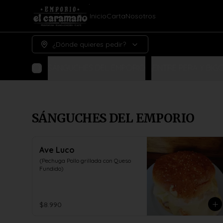
Inicio
Carta
Nosotros
¿Dónde quieres pedir?
SÁNGUCHES DEL EMPORIO
¡ENTRE PERA Y BIGO
SÁNGUCHES DEL EMPORIO
Ave Luco
(Pechuga Pollo grillada con Queso 
Fundido)
$8.990