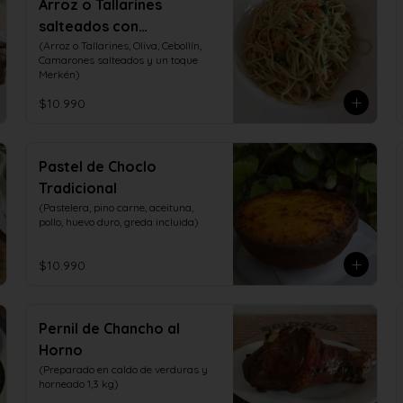
Arroz o Tallarines
salteados con
Camarones
(Arroz o Tallarines, Oliva, Cebollín, 
Camarones salteados y un toque 
Merkén)
$10.990
Pastel de Choclo
Tradicional
(Pastelera, pino carne, aceituna, 
pollo, huevo duro, greda incluida)
$10.990
Pernil de Chancho al
Horno
(Preparado en caldo de verduras y 
horneado 1,3 kg)