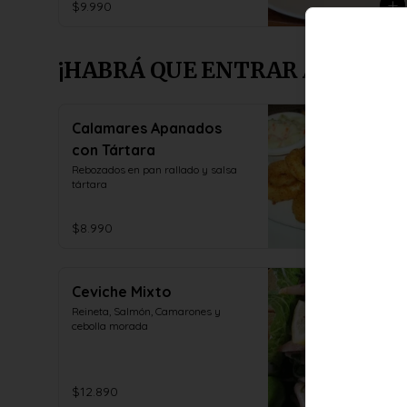
$9.990
¡HABRÁ QUE ENTRAR A PICAR 
Calamares Apanados
con Tártara
Rebozados en pan rallado y salsa 
tártara
$8.990
Ceviche Mixto
Reineta, Salmón, Camarones y 
cebolla morada
$12.890