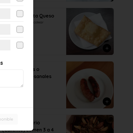
Empanada frita Queso
Para comenzar a picotear
$2.690
es
Par de Prietas o
Chorizos Artesanales
Receta Casera
$6.890
ponible
Surtido Emporio
(Caliente) comen 3 a 4