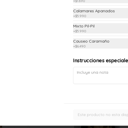
+
$1.690
Calamares Apanados
Empanada Frita de Pino
+
$5.990
Para comenzar a picotear
Mixto Pil-Pil
+
$5.990
Causeo Caramaño
$2.690
+
$6.490
Instrucciones especial
Mixto Pil Pil
(Vacuno, Pollo, Camarón salteado 
con oliva, ajo y merkèn)
$9.990
Este producto no esta dis
Pollo al Pil Pil
Trozos de pollo salteados con oliva, 