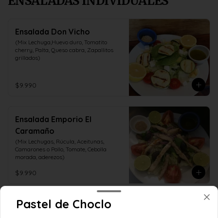
ENSALADAS INDIVIDUALES
Ensalada Don Vicho
(Mix Lechuga,Huevo duro, Tomatito 
cherry, Palta, Queso cabra, Zapallitos 
grillados)
$9.990
Ensalada Emporio El
Caramaño
(Mix Lechugas, Rúcula, Aceitunas, 
Camarones o Pollo, Tomate, Cebolla 
morada, aderezos)
$9.990
Pastel de Choclo
LA VERDULERÍA DEL EMPORIO