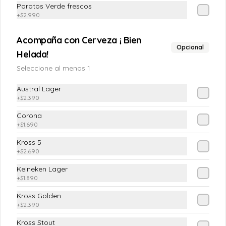
Porotos Verde frescos
+
$2.990
$4.190
Acompaña con Cerveza ¡ Bien
Opcional
Helada!
Chilena
Seleccione al menos 1
(Tomate, cebolla pluma y cilantro)
Austral Lager
+
$2.390
Corona
$4.190
+
$1.690
Kross 5
+
$2.690
Ensalada Mixta
Keineken Lager
(Lechuga costina o Escarola, Tomate, 
Pimiento Verde, Cebolla Morada)
+
$1.890
Kross Golden
+
$2.390
$5.890
Kross Stout