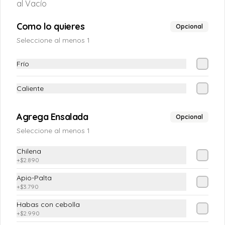
al Vacío
Apio-Palta
Como lo quieres
Opcional
Apio en juliana y palta
Seleccione al menos 1
Frío
$4.890
Caliente
Cebollitas en Escabeche
Agrega Ensalada
Opcional
En vinagre natural
Seleccione al menos 1
Chilena
+
$2.890
$3.990
Apio-Palta
+
$3.790
Chacarera
Habas con cebolla
Tomate con poroto verde y ají verde
+
$2.990