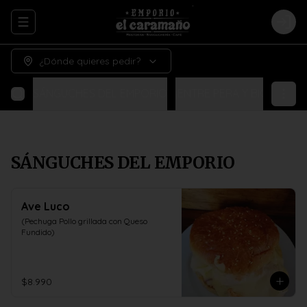
Abrir menu de navegación
Logi
¿Dónde quieres pedir?
SÁNGUCHES DEL EMPORIO
¡ENTRE PERA Y BIGOTE!
N
SÁNGUCHES DEL EMPORIO
Ave Luco
(Pechuga Pollo grillada con Queso 
Fundido)
$8.990