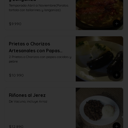
Temporada Abril a Noviembre(Porotos 
tortola con tallarines y longaniza)
$9.990
Prietas o Chorizos
Artesanales con Papas
Cocidas y Pebre
2 Prietas o Chorizos con papas cocidas y 
pebre
$10.990
Riñones al Jerez
De Vacuno, incluye Arroz
$12.890