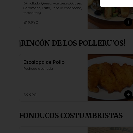
(Arrollado, Queso, Aceitunas, Causeo 
Caramaño, Palta, Cebolla escabeche, 
tostaditas)
$19.990
¡RINCÓN DE LOS POLLERU'OS!
Escalopa de Pollo
Pechuga apanada
$9.990
FONDUCOS COSTUMBRISTAS