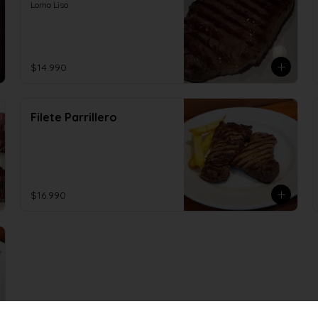
Lomo Liso
$14.990
Filete Parrillero
$16.990