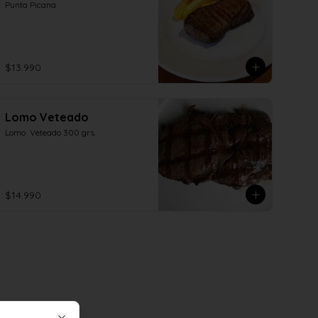
Punta Picana
$13.990
Lomo Veteado
Lomo  Veteado 300 grs.
$14.990