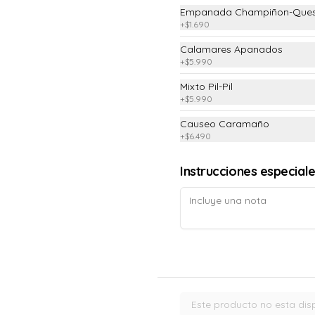
Empanada Champiñon-Que
+
$1.690
Empanada Frita de Pino
Calamares Apanados
Para comenzar a picotear
+
$5.990
Mixto Pil-Pil
+
$5.990
$2.690
Causeo Caramaño
+
$6.490
Mixto Pil Pil
Instrucciones especial
(Vacuno, Pollo, Camarón salteado 
con oliva, ajo y merkèn)
$9.990
Pollo al Pil Pil
Este producto no esta dis
Trozos de pollo salteados con oliva, 