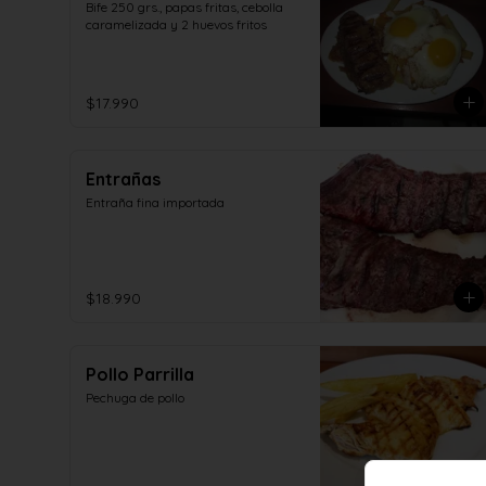
Bife 250 grs., papas fritas, cebolla 
caramelizada y 2 huevos fritos
$17.990
Entrañas
Entraña fina importada
$18.990
Pollo Parrilla
Pechuga de pollo