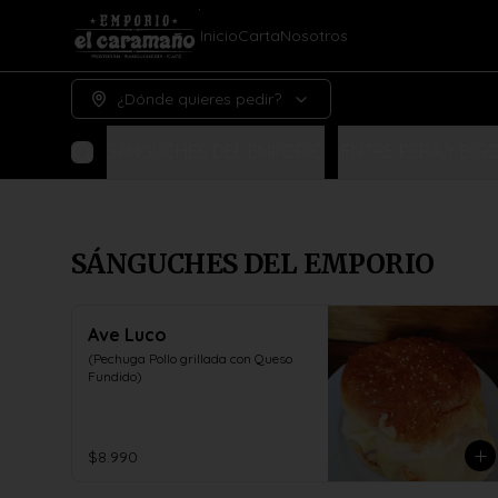
Inicio
Carta
Nosotros
¿Dónde quieres pedir?
SÁNGUCHES DEL EMPORIO
¡ENTRE PERA Y BIGO
SÁNGUCHES DEL EMPORIO
Ave Luco
(Pechuga Pollo grillada con Queso 
Fundido)
$8.990