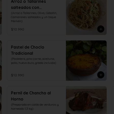
Arroz o Tallarines
salteados con
Camarones
(Arroz o Tallarines, Oliva, Cebollín, 
Camarones salteados y un toque 
Merkén)
$10.990
Pastel de Choclo
Tradicional
(Pastelera, pino carne, aceituna, 
pollo, huevo duro, greda incluida)
$10.990
Pernil de Chancho al
Horno
(Preparado en caldo de verduras y 
horneado 1,3 kg)