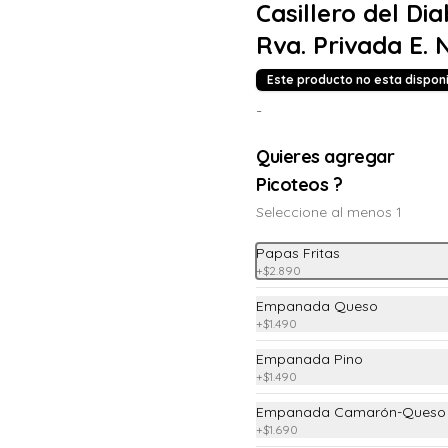
Casillero del Dia
Rva. Privada E. 
POH!
Este producto no esta dispon
-
Carpacho Salmón
Quieres agregar
Salmón ahumado, con alcaparras 
oliva y queso parmesano
Picoteos ?
Seleccione al menos 1
$12.990
Papas Fritas
+
$2.890
Empanada Queso
Ceviche de Reineta
+
$1.490
Reineta, cebolla morada y adobada 
Empanada Pino
en limón sutil
+
$1.490
Empanada Camarón-Queso
$11.890
+
$1.690