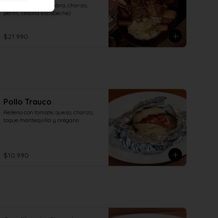
(Arrollado, queso cabra, chorizo, 
pernil, cebolla escabeche)
$21.990
Pollo Trauco
Relleno con tomate, queso, chorizo, 
toque mantequilla y orégano
$10.990