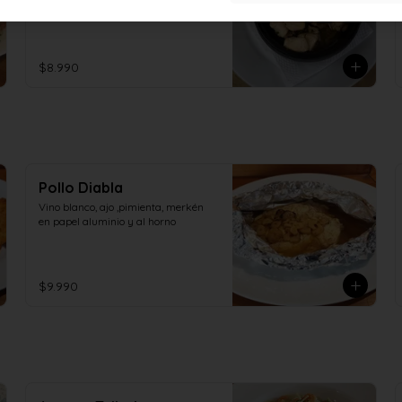
ajo y merkèn
$8.990
Pollo Diabla
Vino blanco, ajo ,pimienta, merkén 
en papel aluminio y al horno
$9.990