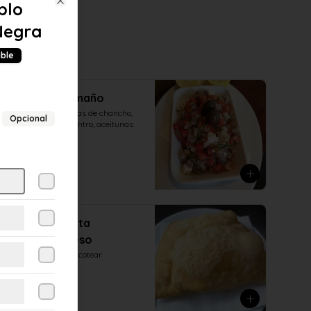
blo
Close
Negra
ible
Causeo Caramaño
(Queso cabra, patitas de chancho, 
Opcional
tomate, cebolla, cilantro, aceitunas 
todo a cuadro)
$9.490
Empanada Frita
Camarón Queso
Para comenzar a picotear
$2.990