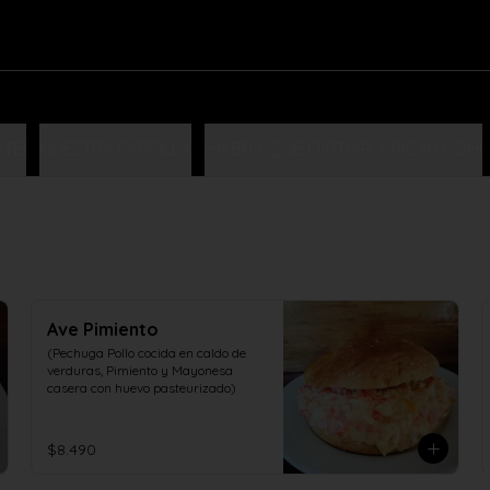
TE!
NUESTRA PARRILLA
¡HABRÁ QUE ENTRAR A PICAR POH!
Ave Pimiento
(Pechuga Pollo cocida en caldo de 
verduras, Pimiento y Mayonesa 
casera con huevo pasteurizado)
$8.490