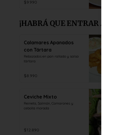
$9.990
¡HABRÁ QUE ENTRAR A PICAR 
Calamares Apanados
con Tártara
Rebozados en pan rallado y salsa 
tártara
$8.990
Ceviche Mixto
Reineta, Salmón, Camarones y 
cebolla morada
$12.890