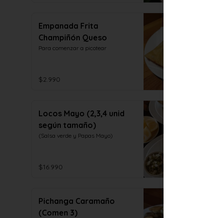
Empanada Frita
Champiñón Queso
Para comenzar a picotear
$2.990
Locos Mayo (2,3,4 unid
según tamaño)
(Salsa verde y Papas Mayo)
$16.990
Pichanga Caramaño
(Comen 3)