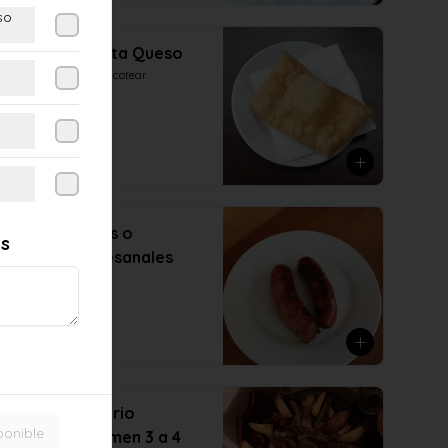
so
Empanada frita Queso
Para comenzar a picotear
$2.690
Par de Prietas o
es
Chorizos Artesanales
Receta Casera
$6.890
Surtido Emporio
ponible
(Caliente) comen 3 a 4