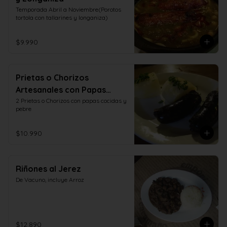
Temporada Abril a Noviembre(Porotos 
tortola con tallarines y longaniza)
$9.990
Prietas o Chorizos
Artesanales con Papas
Cocidas y Pebre
2 Prietas o Chorizos con papas cocidas y 
pebre
$10.990
Riñones al Jerez
De Vacuno, incluye Arroz
$12.890