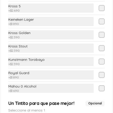
ENSALADAS INDIVIDUALES
Kross 5
+
$2.690
Ensalada Don Vicho
Keineken Lager
(Mix Lechuga,Huevo duro, Tomatito 
+
$1.890
cherry, Palta, Queso cabra, Zapallitos 
grillados)
Kross Golden
+
$2.390
$9.990
Kross Stout
+
$2.390
Kunstmann Torobayo
Ensalada Emporio El
+
$2.390
Caramaño
Royal Guard
(Mix Lechugas, Rúcula, Aceitunas, 
Camarones o Pollo, Tomate, Cebolla 
+
$1.890
morada, aderezos)
Mahou 0 Alcohol
$9.990
+
$1.690
Un Tintito para que pase mejor!
Opcional
LA VERDULERÍA DEL EMPORIO
Seleccione al menos 1