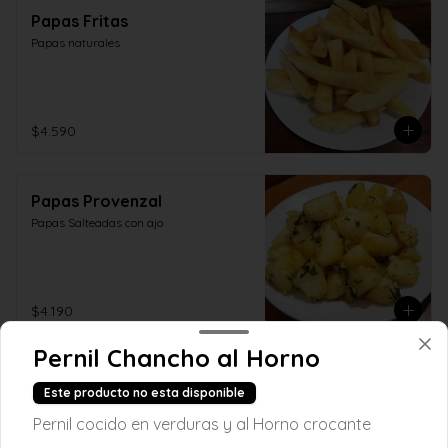
Papas Fritas
Papas naturales
$4.590
Papas Provenzal
Papas Salteadas con ajo
$4.190
Pernil Chancho al Horno
Papas Salteadas
Este producto no esta disponible
Salteadas en mantequilla
Pernil cocido en verduras y al Horno crocante