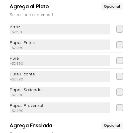
Agrega al Plato
Opcional
$4.190
Seleccione al menos 1
Arroz
+
$2.190
Pastelera de choclo
Pequeña
Papas Fritas
(Pasta de choclo con albahaca)
+
$2.990
Puré
+
$2.890
$5.990
Puré Picante
+
$2.890
VEGETARIANOS
Papas Salteadas
+
$2.990
Papas Provenzal
Ensalada Don Vicho
+
$2.990
(Mix Lechuga,Huevo duro, Tomatito 
cherry, Palta, Queso cabra, Zapallitos 
grillados)
Agrega Ensalada
Opcional