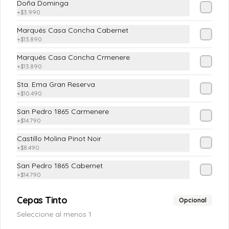
Doña Dominga
+
$3.990
Marqués Casa Concha Cabernet
$4.190
+
$13.890
Marqués Casa Concha Crmenere
+
$13.890
Chilena
(Tomate, cebolla pluma y cilantro)
Sta. Ema Gran Reserva
+
$10.490
San Pedro 1865 Carmenere
+
$14.790
$4.190
Castillo Molina Pinot Noir
+
$8.490
Ensalada Mixta
San Pedro 1865 Cabernet
(Lechuga costina o Escarola, Tomate, 
+
$14.790
Pimiento Verde, Cebolla Morada)
Cepas Tinto
Opcional
Seleccione al menos 1
$5.890