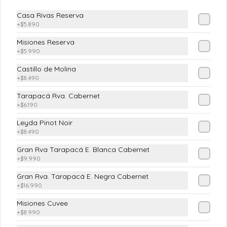
Casa Rivas Reserva
Apio-Palta
+
$5.890
Apio en juliana y palta
Misiones Reserva
+
$5.990
Castillo de Molina
$4.890
+
$8.490
Tarapacá Rva. Cabernet
+
$6.190
Cebollitas en Escabeche
Leyda Pinot Noir
En vinagre natural
+
$8.490
Gran Rva Tarapacá E. Blanca Cabernet
+
$9.990
$3.990
Gran Rva. Tarapacá E. Negra Cabernet
+
$16.990
Chacarera
Misiones Cuvee
+
$8.990
Tomate con poroto verde y ají verde