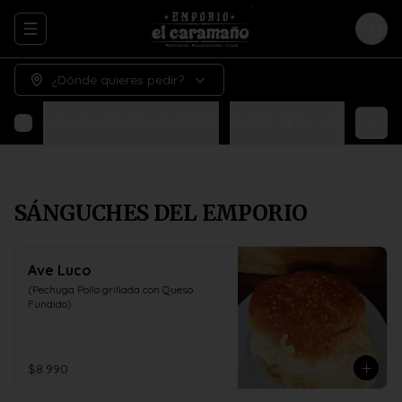
Abrir menu de navegación
Logi
¿Dónde quieres pedir?
SÁNGUCHES DEL EMPORIO
¡ENTRE PERA Y BIGOTE!
N
SÁNGUCHES DEL EMPORIO
Ave Luco
(Pechuga Pollo grillada con Queso 
Fundido)
$8.990