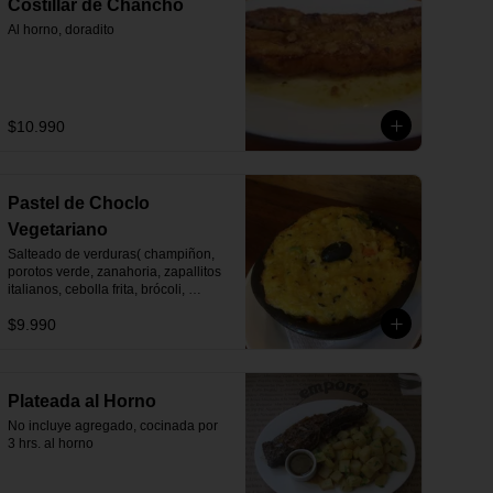
Costillar de Chancho
Al horno, doradito
$10.990
Pastel de Choclo
Vegetariano
Salteado de verduras( champiñon, 
porotos verde, zanahoria, zapallitos 
italianos, cebolla frita, brócoli, 
aceitunas, huevo duro)
$9.990
Plateada al Horno
No incluye agregado, cocinada por 
3 hrs. al horno