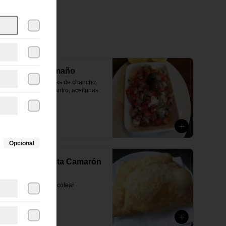
Causeo Caramaño
(Queso cabra, patitas de chancho, 
tomate, cebolla, cilantro, aceitunas 
todo a cuadro)
$9.490
Opcional
Empanada Frita Camarón
Queso
Para comenzar a picotear
$2.990