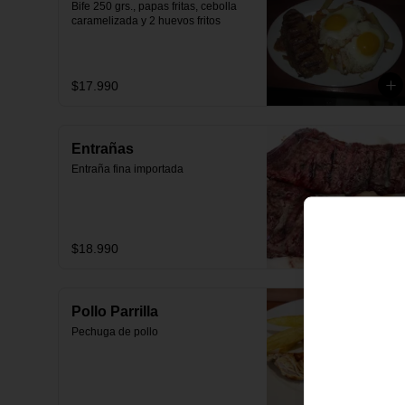
Bife 250 grs., papas fritas, cebolla 
caramelizada y 2 huevos fritos
$17.990
Entrañas
Entraña fina importada
$18.990
Pollo Parrilla
Pechuga de pollo