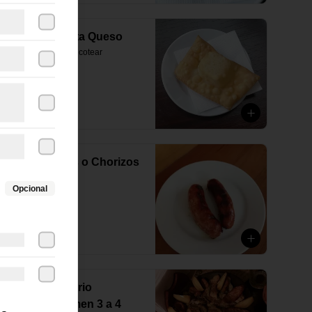
Empanada frita Queso
Para comenzar a picotear
$2.690
Par de Prietas o Chorizos
Artesanales
Opcional
Receta Casera
$6.890
Surtido Emporio
(Caliente) comen 3 a 4