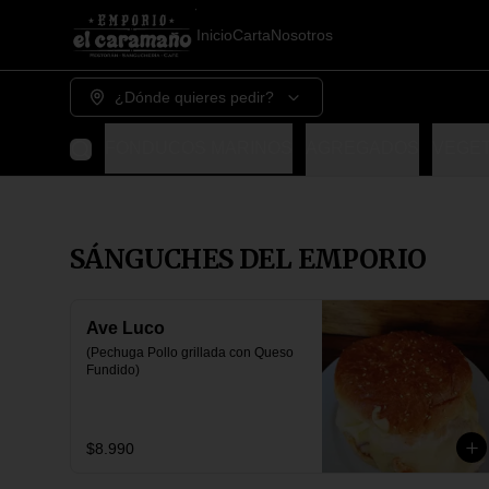
Inicio
Carta
Nosotros
¿Dónde quieres pedir?
MBRISTAS
FONDUCOS MARINOS
AGREGADOS
VEGE
SÁNGUCHES DEL EMPORIO
Ave Luco
(Pechuga Pollo grillada con Queso 
Fundido)
$8.990