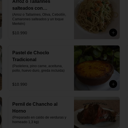
Arroz o Tallarines
salteados con
Camarones
(Arroz o Tallarines, Oliva, Cebollín, 
Camarones salteados y un toque 
Merkén)
$10.990
Pastel de Choclo
Tradicional
(Pastelera, pino carne, aceituna, 
pollo, huevo duro, greda incluida)
$10.990
Pernil de Chancho al
Horno
(Preparado en caldo de verduras y 
horneado 1,3 kg)