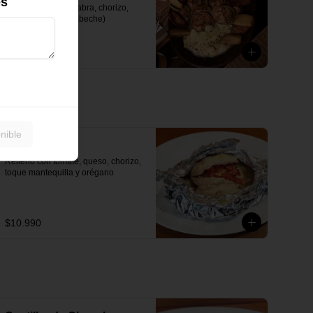
es
(Arrollado, queso cabra, chorizo, 
pernil, cebolla escabeche)
$21.990
nible
Pollo Trauco
Relleno con tomate, queso, chorizo, 
toque mantequilla y orégano
$10.990