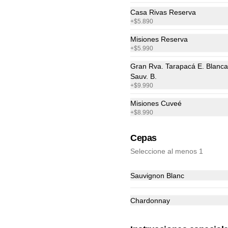
Casa Rivas Reserva
+
$5.890
Empanada Frita de Pino
Para comenzar a picotear
Misiones Reserva
+
$5.990
Gran Rva. Tarapacá E. Blanca
Sauv. B.
$2.690
+
$9.990
Misiones Cuveé
+
$8.990
Mixto Pil Pil
(Vacuno, Pollo, Camarón salteado 
Cepas
con oliva, ajo y merkèn)
Seleccione al menos 1
$9.990
Sauvignon Blanc
Chardonnay
Pollo al Pil Pil
Trozos de pollo salteados con oliva, 