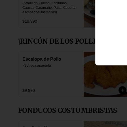
(Arrollado, Queso, Aceitunas, 
Causeo Caramaño, Palta, Cebolla 
escabeche, tostaditas)
$19.990
¡RINCÓN DE LOS POLLERU'OS!
Escalopa de Pollo
Pechuga apanada
$9.990
FONDUCOS COSTUMBRISTAS