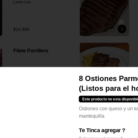
Lomo Liso
$14.990
Filete Parrillero
8 Ostiones Parm
$16.990
(Listos para el h
Este producto no esta disponibl
Ostiones con queso y un t
mantequilla
Te Tinca agregar ?