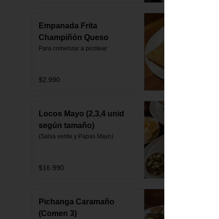
Empanada Frita
Champiñón Queso
Para comenzar a picotear
$2.990
Locos Mayo (2,3,4 unid
según tamaño)
(Salsa verde y Papas Mayo)
$16.990
Pichanga Caramaño
(Comen 3)