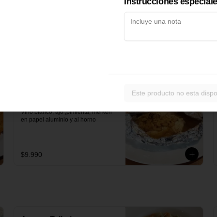
Instrucciones especial
ajo y merkèn
$8.990
Este producto no esta dispo
Pollo Diabla
Vino blanco, ajo ,pimienta, merkén 
en papel aluminio y al horno
$9.990