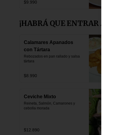
$9.990
¡HABRÁ QUE ENTRAR A PICAR 
Calamares Apanados
con Tártara
Rebozados en pan rallado y salsa 
tártara
$8.990
Ceviche Mixto
Reineta, Salmón, Camarones y 
cebolla morada
$12.890