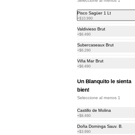
Seleccione al menos 1
Pisco Sagüer 1 Lt
+
$10.990
POH!
Valdivieso Brut
+
$6.490
Carpacho Salmón
Subercaseaux Brut
Salmón ahumado, con alcaparras 
+
$6.290
oliva y queso parmesano
Viña Mar Brut
+
$6.490
$12.990
Un Blanquito le sienta
bien!
Ceviche de Reineta
Seleccione al menos 1
Reineta, cebolla morada y adobada 
en limón sutil
Castillo de Molina
+
$8.490
Doña Dominga Sauv. B.
$11.890
+
$3.990