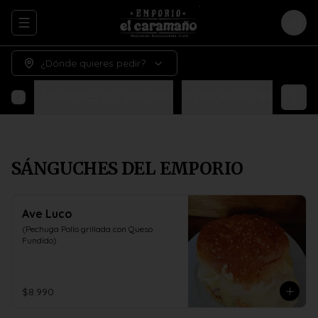
Abrir menu de navegación
Logi
¿Dónde quieres pedir?
SÁNGUCHES DEL EMPORIO
¡ENTRE PERA Y BIGOTE!
N
SÁNGUCHES DEL EMPORIO
Ave Luco
(Pechuga Pollo grillada con Queso 
Fundido)
$8.990