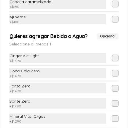
Cebolla caramelizada
+
$650
Apio-Palta
Ají verde
Apio en juliana y palta
+
$400
Quieres agregar Bebida o Agua?
Opcional
$4.890
Seleccione al menos 1
Ginger Ale Light
+
$1.490
Cebollitas en Escabeche
En vinagre natural
Coca Cola Zero
+
$1.490
Fanta Zero
+
$1.490
$3.990
Sprite Zero
+
$1.490
Chacarera
Mineral Vital C/gas
Tomate con poroto verde y ají verde
+
$1.290