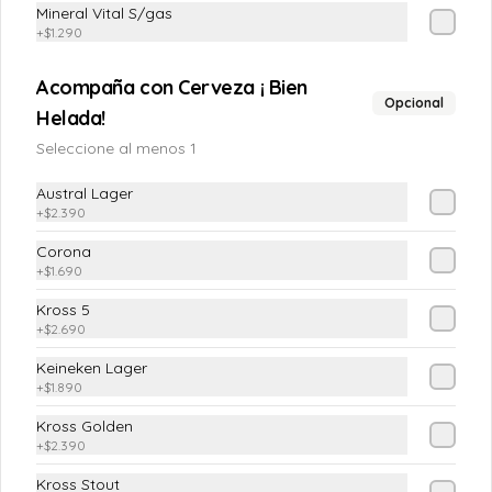
Mineral Vital S/gas
+
$1.290
$4.190
Acompaña con Cerveza ¡ Bien
Opcional
Helada!
Chilena
Seleccione al menos 1
(Tomate, cebolla pluma y cilantro)
Austral Lager
+
$2.390
Corona
$4.190
+
$1.690
Kross 5
+
$2.690
Ensalada Mixta
Keineken Lager
(Lechuga costina o Escarola, Tomate, 
Pimiento Verde, Cebolla Morada)
+
$1.890
Kross Golden
+
$2.390
$5.890
Kross Stout