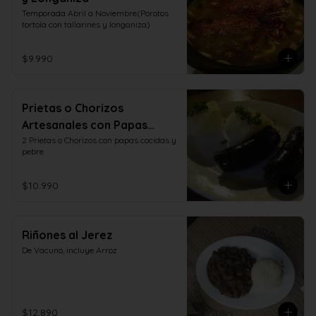
Temporada Abril a Noviembre(Porotos 
tortola con tallarines y longaniza)
$9.990
Prietas o Chorizos
Artesanales con Papas
Cocidas y Pebre
2 Prietas o Chorizos con papas cocidas y 
pebre
$10.990
Riñones al Jerez
De Vacuno, incluye Arroz
$12.890