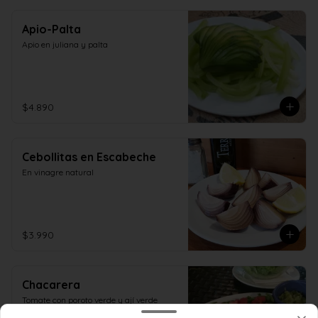
Apio-Palta
Apio en juliana y palta
$4.890
Cebollitas en Escabeche
En vinagre natural
$3.990
Chacarera
Tomate con poroto verde y ají verde