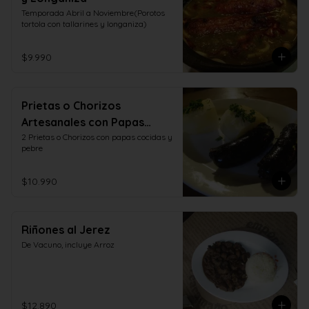
Temporada Abril a Noviembre(Porotos 
tortola con tallarines y longaniza)
$9.990
Prietas o Chorizos
Artesanales con Papas
Cocidas y Pebre
2 Prietas o Chorizos con papas cocidas y 
pebre
$10.990
Riñones al Jerez
De Vacuno, incluye Arroz
$12.890