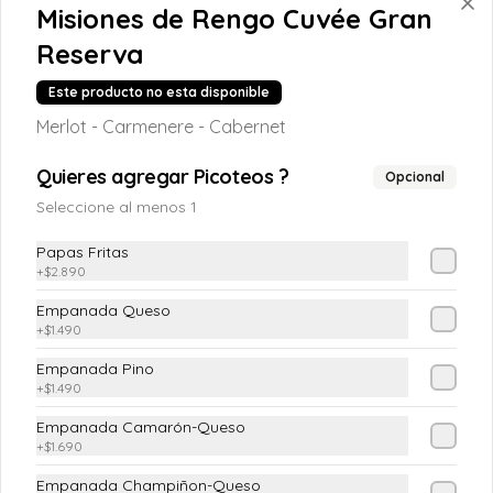
Misiones de Rengo Cuvée Gran
Reserva
$4.190
Este producto no esta disponible
Merlot - Carmenere - Cabernet
Chilena
(Tomate, cebolla pluma y cilantro)
Quieres agregar Picoteos ?
Opcional
Seleccione al menos 1
Papas Fritas
$4.190
+
$2.890
Empanada Queso
+
$1.490
Ensalada Mixta
Empanada Pino
(Lechuga costina o Escarola, Tomate, 
Pimiento Verde, Cebolla Morada)
+
$1.490
Empanada Camarón-Queso
+
$1.690
$5.890
Empanada Champiñon-Queso