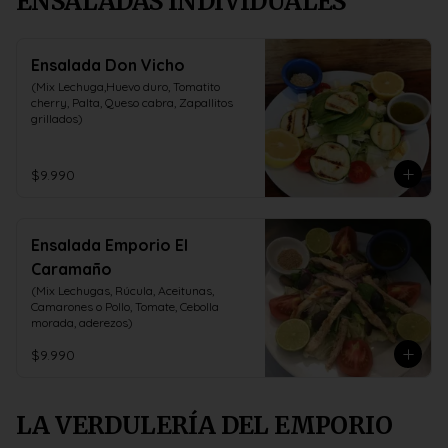
ENSALADAS INDIVIDUALES
Ensalada Don Vicho
(Mix Lechuga,Huevo duro, Tomatito 
cherry, Palta, Queso cabra, Zapallitos 
grillados)
$9.990
Ensalada Emporio El
Caramaño
(Mix Lechugas, Rúcula, Aceitunas, 
Camarones o Pollo, Tomate, Cebolla 
morada, aderezos)
$9.990
LA VERDULERÍA DEL EMPORIO