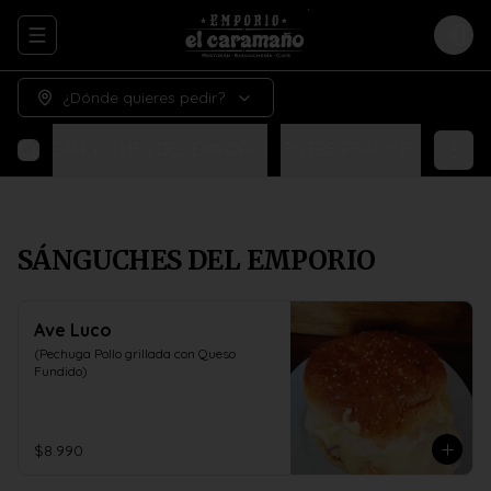
Abrir menu de navegación
Logi
¿Dónde quieres pedir?
SÁNGUCHES DEL EMPORIO
¡ENTRE PERA Y BIGOTE!
N
SÁNGUCHES DEL EMPORIO
Ave Luco
(Pechuga Pollo grillada con Queso 
Fundido)
$8.990