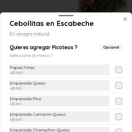
$4.190
Cebollitas en Escabeche
En vinagre natural
Chilena
(Tomate, cebolla pluma y cilantro)
Quieres agregar Picoteos ?
Opcional
Seleccione al menos 1
Papas Fritas
$4.190
+
$2.890
Empanada Queso
+
$1.490
Ensalada Mixta
Empanada Pino
(Lechuga costina o Escarola, Tomate, 
Pimiento Verde, Cebolla Morada)
+
$1.490
Empanada Camarón-Queso
+
$1.690
$5.890
Empanada Champiñon-Queso