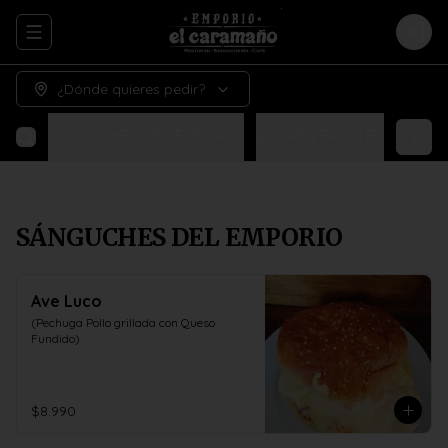
Abrir menu de navegación
Logi
¿Dónde quieres pedir?
SÁNGUCHES DEL EMPORIO
¡ENTRE PERA Y BIGOTE!
N
SÁNGUCHES DEL EMPORIO
Ave Luco
(Pechuga Pollo grillada con Queso 
Fundido)
$8.990