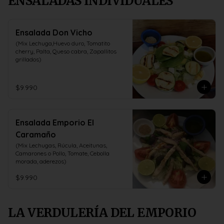
ENSALADAS INDIVIDUALES
Ensalada Don Vicho
(Mix Lechuga,Huevo duro, Tomatito 
cherry, Palta, Queso cabra, Zapallitos 
grillados)
$9.990
Ensalada Emporio El
Caramaño
(Mix Lechugas, Rúcula, Aceitunas, 
Camarones o Pollo, Tomate, Cebolla 
morada, aderezos)
$9.990
LA VERDULERÍA DEL EMPORIO