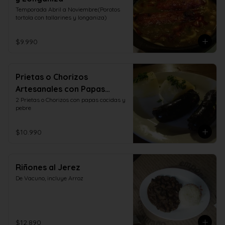
Temporada Abril a Noviembre(Porotos 
tortola con tallarines y longaniza)
$9.990
Prietas o Chorizos
Artesanales con Papas
Cocidas y Pebre
2 Prietas o Chorizos con papas cocidas y 
pebre
$10.990
Riñones al Jerez
De Vacuno, incluye Arroz
$12.890