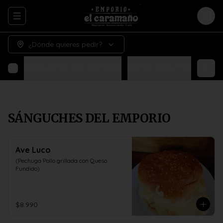
Abrir menu de navegación
Logi
¿Dónde quieres pedir?
SÁNGUCHES DEL EMPORIO
¡ENTRE PERA Y BIGOTE!
N
SÁNGUCHES DEL EMPORIO
Ave Luco
(Pechuga Pollo grillada con Queso 
Fundido)
$8.990