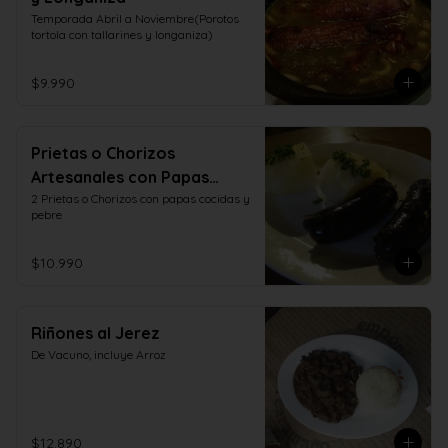
Temporada Abril a Noviembre(Porotos 
tortola con tallarines y longaniza)
$9.990
Prietas o Chorizos
Artesanales con Papas
Cocidas y Pebre
2 Prietas o Chorizos con papas cocidas y 
pebre
$10.990
Riñones al Jerez
De Vacuno, incluye Arroz
$12.890