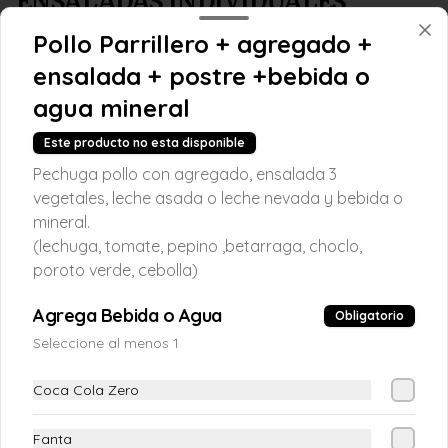
ENSALADAS INDIVIDUALES
Pollo Parrillero + agregado +
Ensalada Don Vicho
ensalada + postre +bebida o
(Mix Lechuga,Huevo duro, Tomatito 
agua mineral
cherry, Palta, Queso cabra, Zapallitos 
grillados)
Este producto no esta disponible
Pechuga pollo con agregado, ensalada 3
$9.990
vegetales, leche asada o leche nevada y bebida o
mineral.
Ensalada Emporio El
(lechuga, tomate, pepino ,betarraga, choclo,
Caramaño
poroto verde, cebolla)
(Mix Lechugas, Rúcula, Aceitunas, 
Camarones o Pollo, Tomate, Cebolla 
Agrega Bebida o Agua
Obligatorio
morada, aderezos)
Seleccione al menos 1
$9.990
Coca Cola Zero
LA VERDULERÍA DEL EMPORIO
Fanta