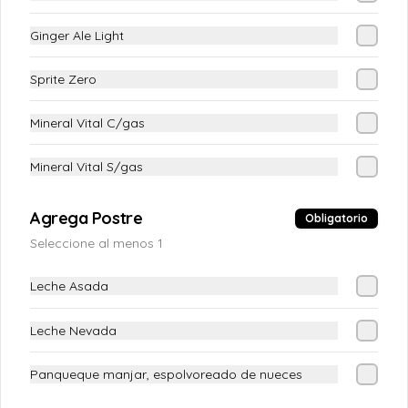
Ginger Ale Light
Apio-Palta
Apio en juliana y palta
Sprite Zero
Mineral Vital C/gas
$4.890
Mineral Vital S/gas
Cebollitas en Escabeche
Agrega Postre
Obligatorio
En vinagre natural
Seleccione al menos 1
Leche Asada
$3.990
Leche Nevada
Chacarera
Panqueque manjar, espolvoreado de nueces
Tomate con poroto verde y ají verde