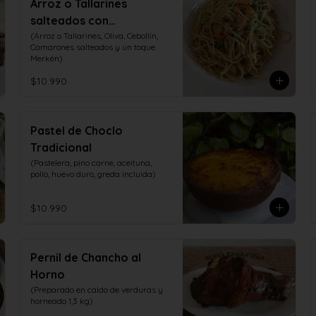
Arroz o Tallarines
salteados con
Camarones
(Arroz o Tallarines, Oliva, Cebollín, 
Camarones salteados y un toque 
Merkén)
$10.990
Pastel de Choclo
Tradicional
(Pastelera, pino carne, aceituna, 
pollo, huevo duro, greda incluida)
$10.990
Pernil de Chancho al
Horno
(Preparado en caldo de verduras y 
horneado 1,3 kg)