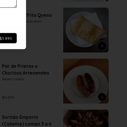
Empanada frita Queso
Para comenzar a picotear
$5.890
$2.690
Par de Prietas o
Chorizos Artesanales
Receta Casera
$6.890
Surtido Emporio
(Caliente) comen 3 a 4