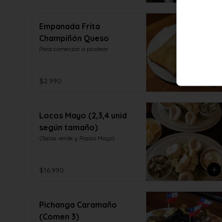
Empanada Frita
Champiñón Queso
Para comenzar a picotear
$2.990
Locos Mayo (2,3,4 unid
según tamaño)
(Salsa verde y Papas Mayo)
$16.990
Pichanga Caramaño
(Comen 3)