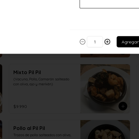
Empanada Frita de Pino
Para comenzar a picotear
Agregar
$2.690
Mixto Pil Pil
(Vacuno, Pollo, Camarón salteado 
con oliva, ajo y merkèn)
$9.990
Pollo al Pil Pil
Trozos de pollo salteados con oliva, 