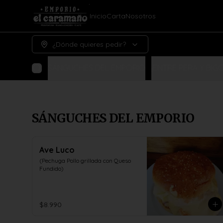
Inicio
Carta
Nosotros
¿Dónde quieres pedir?
SÁNGUCHES DEL EMPORIO
¡ENTRE PERA Y BIGO
SÁNGUCHES DEL EMPORIO
Ave Luco
(Pechuga Pollo grillada con Queso 
Fundido)
$8.990