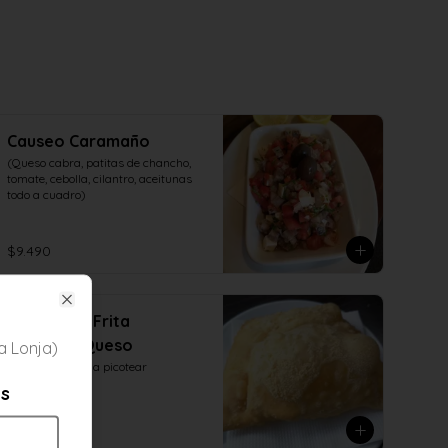
Causeo Caramaño
(Queso cabra, patitas de chancho, 
tomate, cebolla, cilantro, aceitunas 
todo a cuadro)
$9.490
Close
Empanada Frita
Camarón Queso
a Lonja)
Para comenzar a picotear
es
$2.990