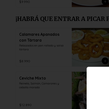
$9.990
¡HABRÁ QUE ENTRAR A PICAR 
Calamares Apanados
con Tártara
Rebozados en pan rallado y salsa 
tártara
$8.990
Ceviche Mixto
Reineta, Salmón, Camarones y 
cebolla morada
$12.890