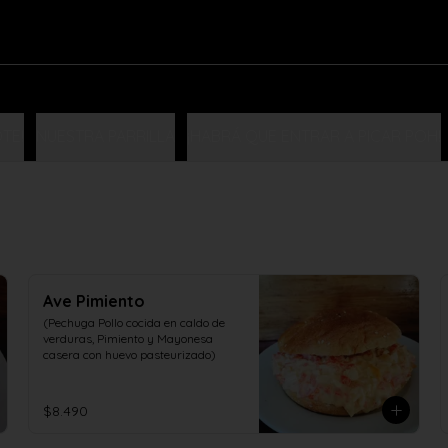
TE!
NUESTRA PARRILLA
¡HABRÁ QUE ENTRAR A PICAR POH!
Ave Pimiento
(Pechuga Pollo cocida en caldo de 
verduras, Pimiento y Mayonesa 
casera con huevo pasteurizado)
$8.490