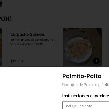
POH!
Carpacho Salmón
Salmón ahumado, con alcaparras 
oliva y queso parmesano
$12.990
Palmito-Palta
Ceviche de Reineta
Reineta, cebolla morada y adobada 
Rodajas de Palmito y Palt
en limón sutil
Instrucciones especial
$11.890