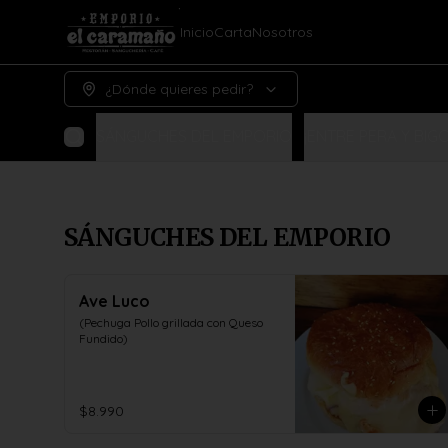
Inicio
Carta
Nosotros
¿Dónde quieres pedir?
SÁNGUCHES DEL EMPORIO
¡ENTRE PERA Y BIGO
SÁNGUCHES DEL EMPORIO
Ave Luco
(Pechuga Pollo grillada con Queso 
Fundido)
$8.990