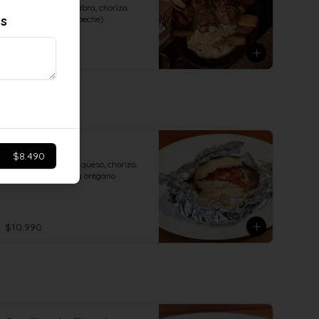
(Arrollado, queso cabra, chorizo, 
es
pernil, cebolla escabeche)
$21.990
Pollo Trauco
$8.490
Relleno con tomate, queso, chorizo, 
toque mantequilla y orégano
$10.990