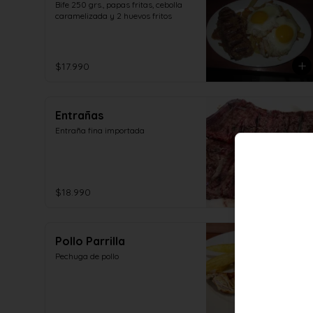
Bife 250 grs., papas fritas, cebolla 
caramelizada y 2 huevos fritos
$17.990
Entrañas
Entraña fina importada
$18.990
Pollo Parrilla
Pechuga de pollo