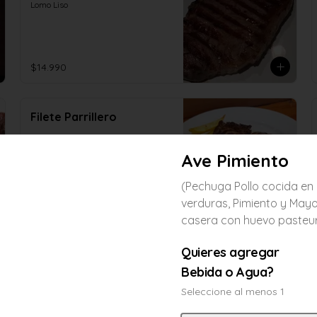
Lomo Liso
$14.990
Filete Parrillero
Ave Pimiento
(Pechuga Pollo cocida en
$16.990
verduras, Pimiento y May
casera con huevo pasteu
Quieres agregar
Bebida o Agua?
Seleccione al menos 1