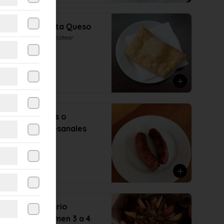
Empanada frita Queso
Para comenzar a picotear
$2.690
Par de Prietas o
Chorizos Artesanales
Receta Casera
$6.890
Surtido Emporio
(Caliente) comen 3 a 4