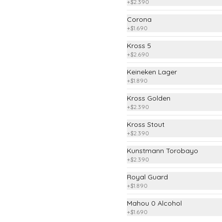
+
$2.390
Corona
Empanada Frita de Pino
+
$1.690
Para comenzar a picotear
Kross 5
+
$2.690
Keineken Lager
$2.690
+
$1.890
Kross Golden
+
$2.390
Mixto Pil Pil
Kross Stout
(Vacuno, Pollo, Camarón salteado 
+
$2.390
con oliva, ajo y merkèn)
Kunstmann Torobayo
+
$2.390
$9.990
Royal Guard
+
$1.890
Mahou 0 Alcohol
Pollo al Pil Pil
+
$1.690
Trozos de pollo salteados con oliva, 