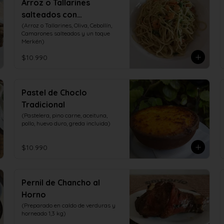
Arroz o Tallarines
salteados con
Camarones
(Arroz o Tallarines, Oliva, Cebollín, 
Camarones salteados y un toque 
Merkén)
$10.990
Pastel de Choclo
Tradicional
(Pastelera, pino carne, aceituna, 
pollo, huevo duro, greda incluida)
$10.990
Pernil de Chancho al
Horno
(Preparado en caldo de verduras y 
horneado 1,3 kg)