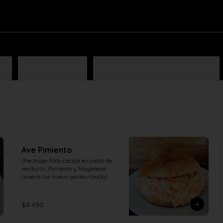
TE!
NUESTRA PARRILLA
¡HABRÁ QUE ENTRAR A PICAR POH!
Ave Pimiento
(Pechuga Pollo cocida en caldo de 
verduras, Pimiento y Mayonesa 
casera con huevo pasteurizado)
$8.490