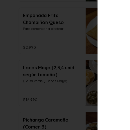
Empanada Frita
Champiñón Queso
Para comenzar a picotear
$2.990
Locos Mayo (2,3,4 unid
según tamaño)
(Salsa verde y Papas Mayo)
$16.990
Pichanga Caramaño
(Comen 3)