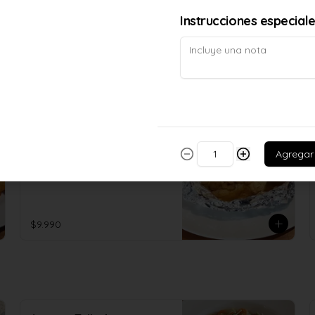
ajo y merkèn
Instrucciones especial
$8.990
Pollo Diabla
Agregar
Vino blanco, ajo ,pimienta, merkén 
en papel aluminio y al horno
$9.990