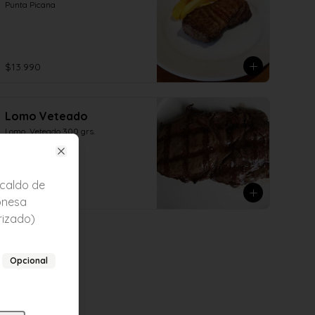
Punta Picana
$13.990
Lomo Veteado
Lomo  Veteado 300 grs.
Close
 caldo de
$14.990
onesa
rizado)
Opcional