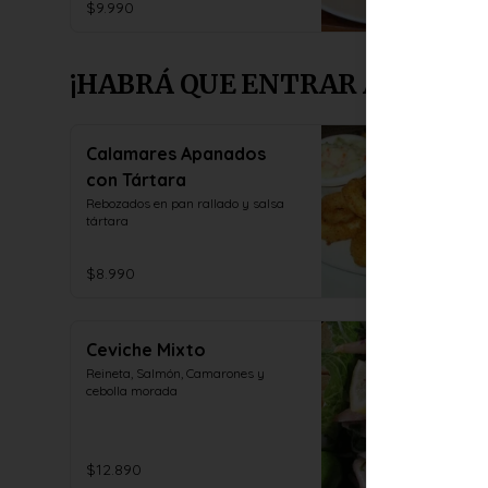
$9.990
¡HABRÁ QUE ENTRAR A PICAR 
Calamares Apanados
con Tártara
Rebozados en pan rallado y salsa 
tártara
$8.990
Ceviche Mixto
Reineta, Salmón, Camarones y 
cebolla morada
$12.890