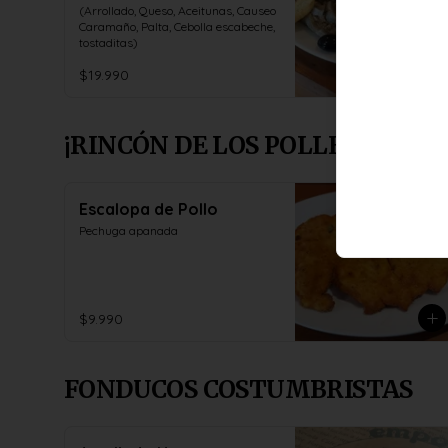
(Arrollado, Queso, Aceitunas, Causeo 
Caramaño, Palta, Cebolla escabeche, 
tostaditas)
$19.990
¡RINCÓN DE LOS POLLERU'OS!
Escalopa de Pollo
Pechuga apanada
$9.990
FONDUCOS COSTUMBRISTAS