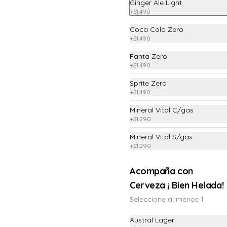
Ginger Ale Light
+
$1.490
Coca Cola Zero
POH!
+
$1.490
Fanta Zero
+
$1.490
Carpacho Salmón
Salmón ahumado, con alcaparras 
Sprite Zero
oliva y queso parmesano
+
$1.490
Mineral Vital C/gas
+
$1.290
$12.990
Mineral Vital S/gas
+
$1.290
Ceviche de Reineta
Acompaña con
Reineta, cebolla morada y adobada 
en limón sutil
Cerveza ¡ Bien Helada!
Seleccione al menos 1
$11.890
Austral Lager