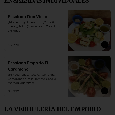
ENSALADAS INDIVIDUALES
Ensalada Don Vicho
(Mix Lechuga,Huevo duro, Tomatito 
cherry, Palta, Queso cabra, Zapallitos 
grillados)
$9.990
Ensalada Emporio El
Caramaño
(Mix Lechugas, Rúcula, Aceitunas, 
Camarones o Pollo, Tomate, Cebolla 
morada, aderezos)
$9.990
LA VERDULERÍA DEL EMPORIO