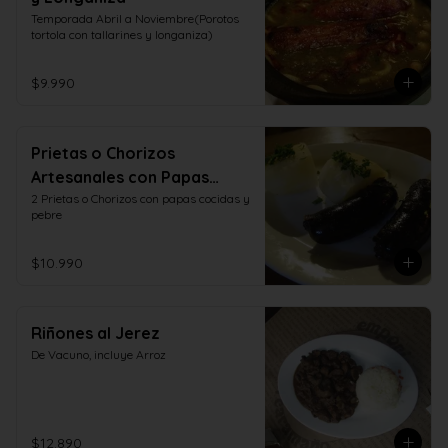
Temporada Abril a Noviembre(Porotos 
tortola con tallarines y longaniza)
$9.990
Prietas o Chorizos
Artesanales con Papas
Cocidas y Pebre
2 Prietas o Chorizos con papas cocidas y 
pebre
$10.990
Riñones al Jerez
De Vacuno, incluye Arroz
$12.890