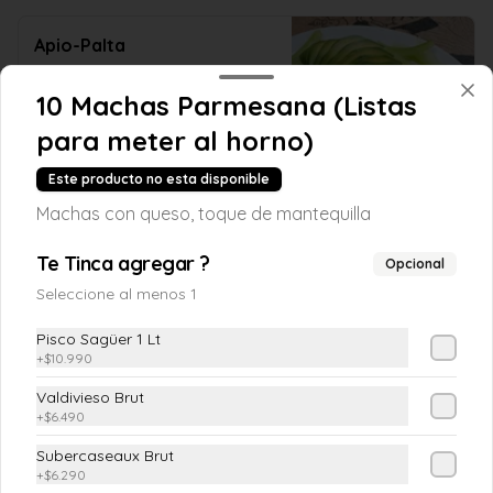
Apio-Palta
Apio en juliana y palta
10 Machas Parmesana (Listas
para meter al horno)
$4.890
Este producto no esta disponible
Machas con queso, toque de mantequilla
Cebollitas en Escabeche
Te Tinca agregar ?
Opcional
En vinagre natural
Seleccione al menos 1
Pisco Sagüer 1 Lt
+
$10.990
$3.990
Valdivieso Brut
+
$6.490
Chacarera
Subercaseaux Brut
Tomate con poroto verde y ají verde
+
$6.290