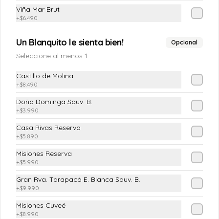
Viña Mar Brut
+
$6.490
$4.190
Un Blanquito le sienta bien!
Opcional
Seleccione al menos 1
Chilena
Castillo de Molina
(Tomate, cebolla pluma y cilantro)
+
$8.490
Doña Dominga Sauv. B.
+
$3.990
$4.190
Casa Rivas Reserva
+
$5.890
Ensalada Mixta
Misiones Reserva
+
$5.990
(Lechuga costina o Escarola, Tomate, 
Pimiento Verde, Cebolla Morada)
Gran Rva. Tarapacá E. Blanca Sauv. B.
+
$9.990
Misiones Cuveé
$5.890
+
$8.990