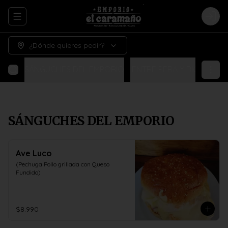
Abrir menu de navegación
Logi
¿Dónde quieres pedir?
SÁNGUCHES DEL EMPORIO
¡ENTRE PERA Y BIGOTE!
N
SÁNGUCHES DEL EMPORIO
Ave Luco
(Pechuga Pollo grillada con Queso 
Fundido)
$8.990