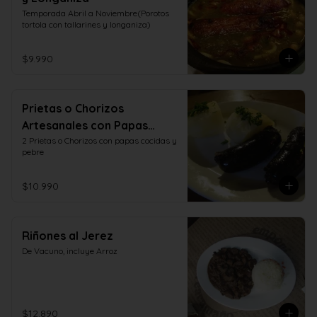
Temporada Abril a Noviembre(Porotos 
tortola con tallarines y longaniza)
$9.990
Prietas o Chorizos
Artesanales con Papas
Cocidas y Pebre
2 Prietas o Chorizos con papas cocidas y 
pebre
$10.990
Riñones al Jerez
De Vacuno, incluye Arroz
$12.890