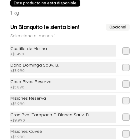
Este producto no esta disponible
1 kg
$4.190
Un Blanquito le sienta bien!
Opcional
Seleccione al menos 1
Chilena
Castillo de Molina
(Tomate, cebolla pluma y cilantro)
+
$8.490
Doña Dominga Sauv. B.
+
$3.990
$4.190
Casa Rivas Reserva
+
$5.890
Ensalada Mixta
Misiones Reserva
+
$5.990
(Lechuga costina o Escarola, Tomate, 
Pimiento Verde, Cebolla Morada)
Gran Rva. Tarapacá E. Blanca Sauv. B.
+
$9.990
Misiones Cuveé
$5.890
+
$8.990