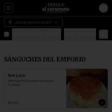
Abrir menu de navegación
Logi
¿Dónde quieres pedir?
SÁNGUCHES DEL EMPORIO
¡ENTRE PERA Y BIGOTE!
N
SÁNGUCHES DEL EMPORIO
Ave Luco
(Pechuga Pollo grillada con Queso 
Fundido)
$8.990