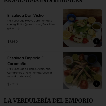
ENSALADAS INDIVIDUALES
Ensalada Don Vicho
(Mix Lechuga,Huevo duro, Tomatito 
cherry, Palta, Queso cabra, Zapallitos 
grillados)
$9.990
Ensalada Emporio El
Caramaño
(Mix Lechugas, Rúcula, Aceitunas, 
Camarones o Pollo, Tomate, Cebolla 
morada, aderezos)
$9.990
LA VERDULERÍA DEL EMPORIO